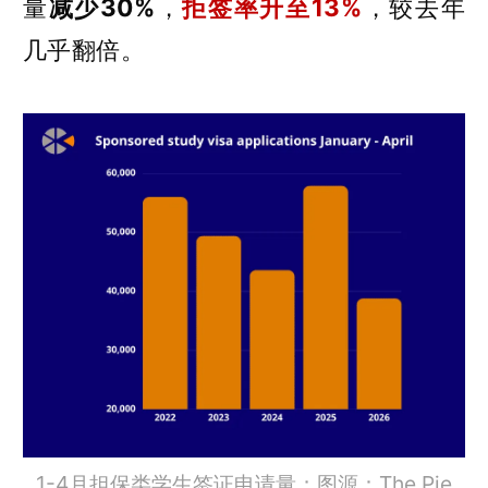
量
减少30%
，
拒签率升至13%
，较去年
几乎翻倍。
1-4月担保类学生签证申请量；图源：The Pie